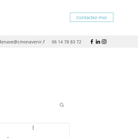
Contactez-moi
rdenave@cmonavenir.f
06 14 78 83 72