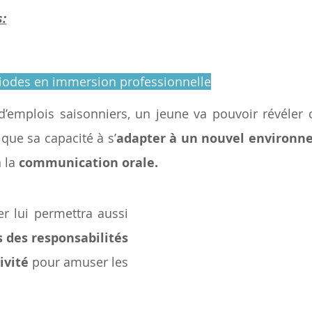
s:
ériodes en immersion professionnelle
’emplois saisonniers, un jeune va pouvoir révéler c
s que sa capacité à s’
adapter à un nouvel environ
 la 
communication orale. 
r lui permettra aussi 
 des responsabilités
ivité
 pour amuser les 