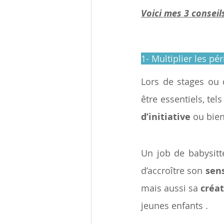
Voici mes 3 conseil
1- Multiplier les p
Lors de stages ou d
être essentiels, tel
d’initiative
 ou bien
Un job de babysitte
d’accroître son 
sens
mais aussi sa 
créat
jeunes enfants .