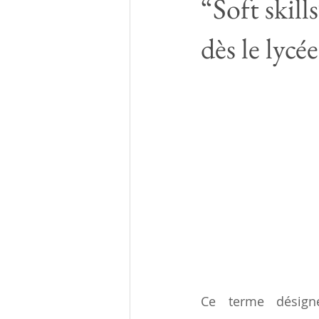
“Soft skill
dès le lycée
Ce terme désign