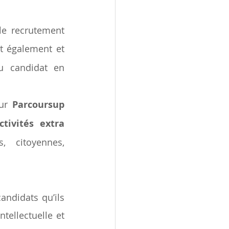
e recrutement 
t également et  
u candidat en 
ur 
Parcoursup
ctivités extra 
s, citoyennes, 
andidats qu’ils 
tellectuelle et 