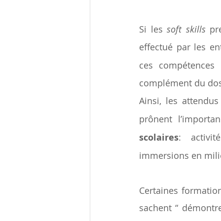
Si les 
soft skills
 pr
effectué par les ent
ces compétences f
complément du doss
Ainsi, les attendu
prônent l’importa
scolaires
: activit
immersions en mili
Certaines formati
sachent “ démontrer