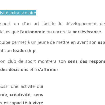
ivité extra-scolaire
sport ou d'un art facilite le développement de
lles que l’
autonomie 
ou encore la 
persévérance
.
équipe permet à un jeune de mettre en avant son 
esp
nt son 
leadership
.
 son club de sport montrera son 
sens des respons
des décisions
 et à 
s’affirmer
. 
ussi une activité qui 
ie, créativité, sens 
s et capacité à vivre 