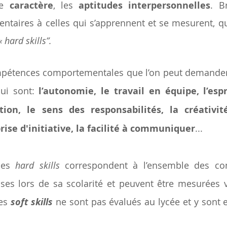
le 
caractère
, les 
aptitudes interpersonnelles
. B
ntaires à celles qui s’apprennent et se mesurent, q
« hard skills”.  
mpétences comportementales que l’on peut demander 
ui sont: 
l’autonomie, le travail en équipe, l’espri
tion, le sens des responsabilités, la créativit
prise d'initiative, la facilité à communiquer
...
les 
hard skills
 correspondent à l’ensemble des con
es lors de sa scolarité et peuvent être mesurées v
es 
soft skills
 ne sont pas évalués au lycée et y sont 