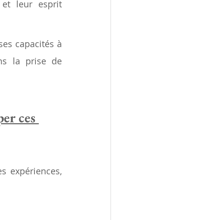
t leur esprit 
es capacités à 
s la prise de 
er ces 
s expériences, 