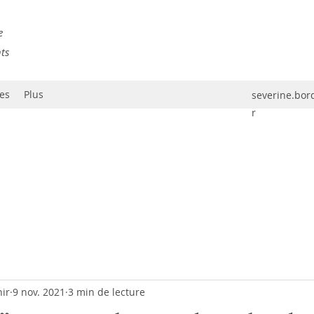
e
nts
es
Plus
severine.bo
r
ir
9 nov. 2021
3 min de lecture