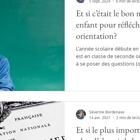
5 sept. 2024
6 min de lect
Et si c’était le bo
enfant pour réfléch
orientation?
L'année scolaire débute en
est en classe de seconde 
à se poser des questions (ou
Séverine Bordenave
14 avr. 2021
2 min de lect
Et si le plus import