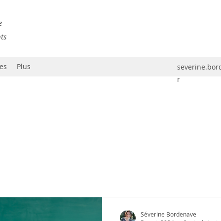
e
nts
es
Plus
severine.bo
r
Séverine Bordenave