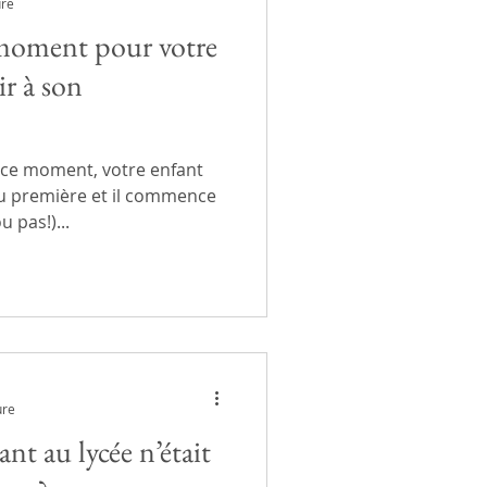
ure
n moment pour votre
ir à son
 ce moment, votre enfant
ou première et il commence
 pas!)...
ure
ant au lycée n’était