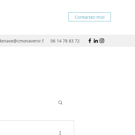
Contactez-moi
rdenave@cmonavenir.f
06 14 78 83 72