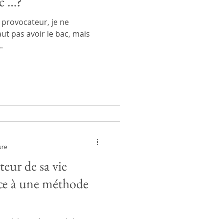
ac …?
 provocateur, je ne
aut pas avoir le bac, mais
.
ure
eur de sa vie
âce à une méthode