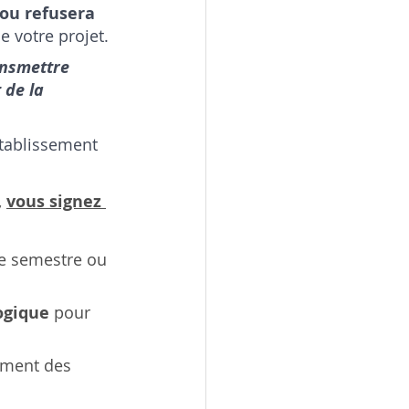
ou refusera
 votre projet.
ansmettre 
 de la 
établissement 
 
vous signez 
le semestre ou 
ogique
 pour 
ement des 