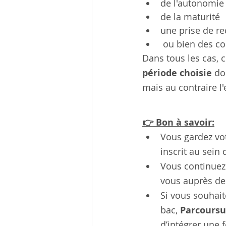
de l'autonomie
de la maturité
une prise de re
 ou bien des c
Dans tous les cas, 
période choisie 
do
mais au contraire l
👉 Bon à savoir:
Vous gardez vot
inscrit au sein
Vous continuez
vous auprès de
Si vous souhait
bac, 
Parcours
d’intégrer une 