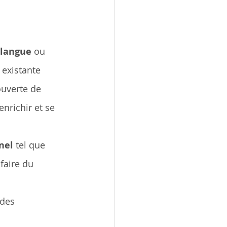
langue 
ou 
 existante
ouverte de 
nrichir et se 
nel 
tel que 
faire du 
udes 