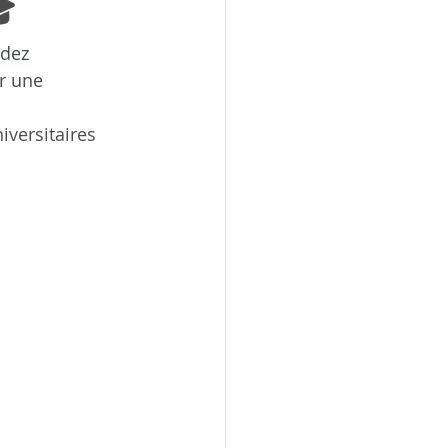
🎓
dez 
r une 
versitaires 