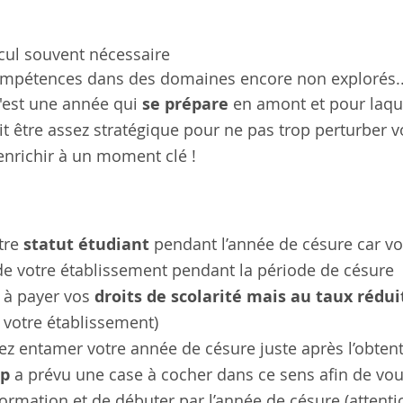
cul souvent nécessaire
ompétences dans des domaines encore non explorés..
c'est une année qui 
se prépare 
en amont et pour laque
it être assez stratégique pour ne pas trop perturber vo
'enrichir à un moment clé !
re 
statut étudiant 
pendant l’année de césure car vo
 de votre établissement pendant la période de césure 
 à payer vos 
droits de scolarité mais au taux rédui
 votre établissement)
ez entamer votre année de césure juste après l’obtent
up
 a prévu une case à cocher dans ce sens afin de vo
formation et de débuter par l’année de césure (attentio