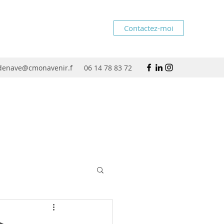
Contactez-moi
rdenave@cmonavenir.f
06 14 78 83 72