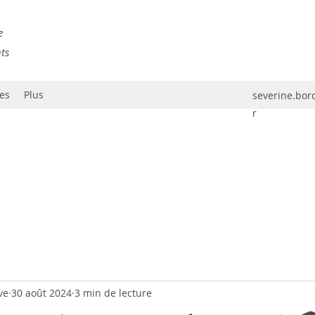
e
nts
es
Plus
severine.bo
r
ve
30 août 2024
3 min de lecture