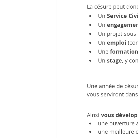
La césure peut donc
Un 
Service Civ
Un 
engagemen
Un projet sous 
Un 
emploi
(con
Une
 formatio
Un 
stage
, 
y co
Une année de césur
vous serviront dans
Ainsi 
vous dévelop
une ouverture a
une meilleure