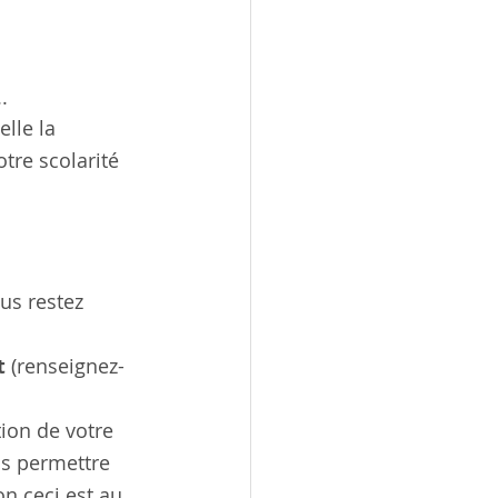
. 
lle la 
tre scolarité 
us restez 
t 
(renseignez-
ion de votre 
us permettre 
n ceci est au 