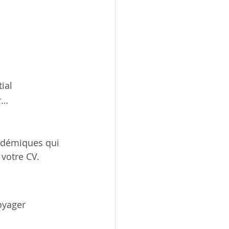
ial
r…
adémiques qui 
 votre CV.
oyager