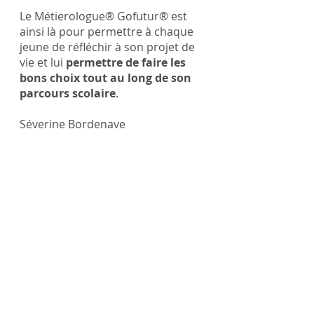
Le Métierologue® Gofutur® est 
ainsi là pour permettre à chaque 
jeune de réfléchir à son projet de 
vie et lui 
permettre de faire les 
bons choix tout au long de son 
parcours scolaire
.
Séverine Bordenave
orientation
réorientation
étudiant
parcoursup
conseiller
méthode
Gofutur
métier
études supérieures
conseillère d'orientation